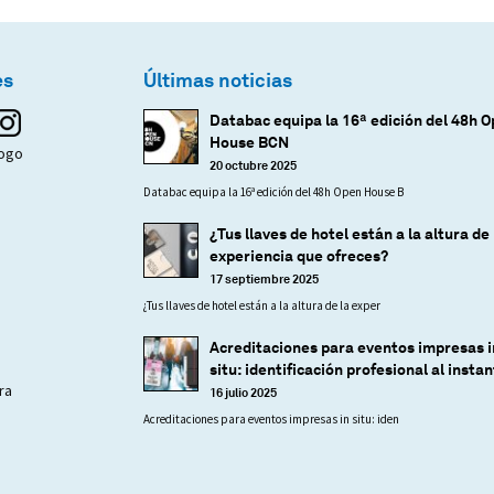
es
Últimas noticias
Databac equipa la 16ª edición del 48h 
House BCN
logo
20 octubre 2025
Databac equipa la 16ª edición del 48h Open House B
¿Tus llaves de hotel están a la altura de 
experiencia que ofreces?
17 septiembre 2025
¿Tus llaves de hotel están a la altura de la exper
Acreditaciones para eventos impresas i
situ: identificación profesional al insta
ra
16 julio 2025
Acreditaciones para eventos impresas in situ: iden