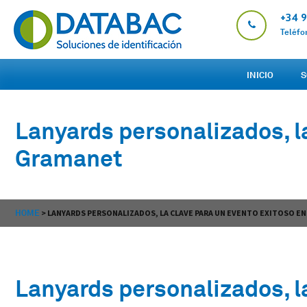
+34 
Teléfo
INICIO
S
Lanyards personalizados, l
Gramanet
HOME
>
LANYARDS PERSONALIZADOS, LA CLAVE PARA UN EVENTO EXITOSO E
Lanyards personalizados, l