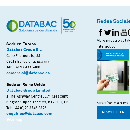
Redes Social
Abre nuestro catá
Sede en Europa
interactivo
Databac Group S.L
Calle Enamorats, 35
08013 Barcelona, España
Tel: +34 93 433 5400
comercial@databac.es
Sede en Reino Unido
Databac Group Limited
1 The Ashway Centre, Elm Crescent,
Kingston-upon-Thames, KT2 6HH, UK
Suscríbete a nuest
Tel: +44 (0)20 8546 9826
NEWSLETTER
enquiries@databac.com
Sitemap