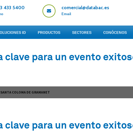
93 433 5400
comercial@databac.es
no
Email
OLUCIONES ID
PRODUCTOS
SECTORES
CONÓCENOS
a clave para un evento exito
N SANTA COLOMA DE GRAMANET
a clave para un evento exito