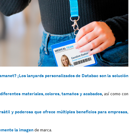
ramanet? ¡Los lanyards personalizados de Databac son la solución
iferentes materiales, colores, tamaños y acabados
, así como con
sátil y poderosa que ofrece múltiples beneficios para empresas,
emente la imagen
de marca.