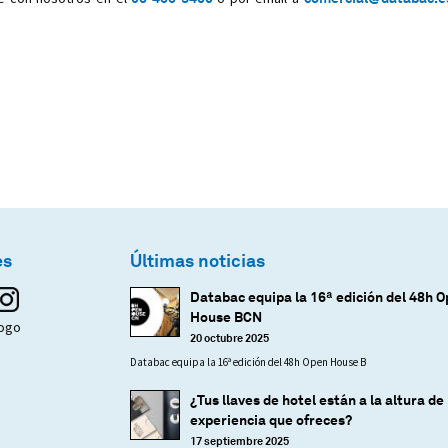
es
Últimas noticias
Databac equipa la 16ª edición del 48h 
House BCN
logo
20 octubre 2025
Databac equipa la 16ª edición del 48h Open House B
¿Tus llaves de hotel están a la altura de 
experiencia que ofreces?
17 septiembre 2025