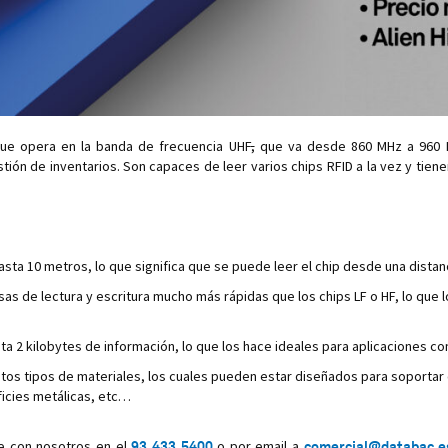
que opera en la banda de frecuencia UHF
,
que va desde 860 MHz a 960 MH
tión de inventarios. Son capaces de leer varios chips RFID a la vez y tie
asta 10 metros, lo que significa que se puede leer el chip desde una distan
sas de lectura y escritura mucho más rápidas que los chips LF o HF, lo que
 2 kilobytes de información, lo que los hace ideales para aplicaciones co
tos tipos de materiales, los cuales pueden estar diseñados para soportar
ficies metálicas, etc…
e con nosotros en el
93 433 5400
o por email a
comercial@databac.e