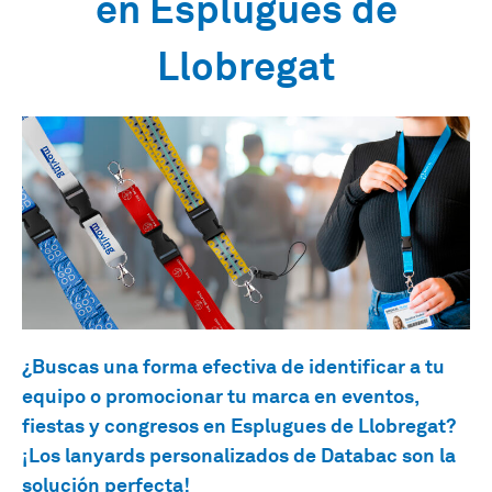
en Esplugues de
Llobregat
¿Buscas una forma efectiva de identificar a tu
equipo o promocionar tu marca en eventos,
fiestas y congresos en Esplugues de Llobregat?
¡Los lanyards personalizados de Databac son la
solución perfecta!