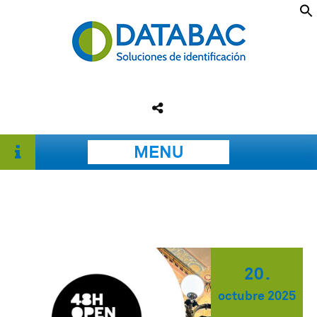
MENU
20
.
octubre
2025