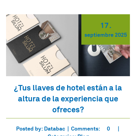
17
.
septiembre
2025
¿Tus llaves de hotel están a la
altura de la experiencia que
ofreces?
Posted by:
Databac
Comments:
0