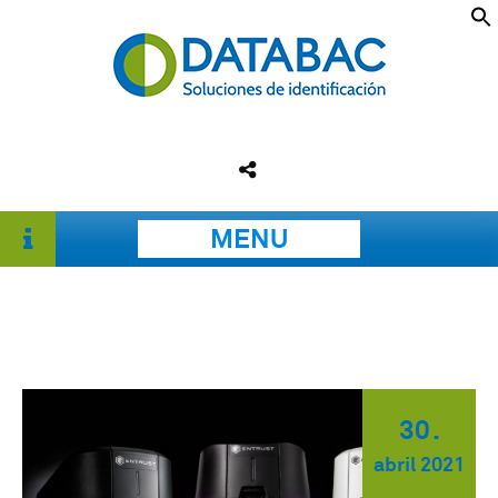
MENU
30
.
abril
2021