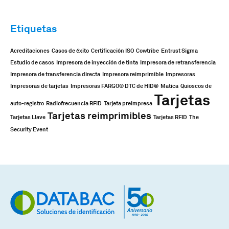
Etiquetas
Acreditaciones
Casos de éxito
Certificación ISO
Cowtribe
Entrust Sigma
Estudio de casos
Impresora de inyección de tinta
Impresora de retransferencia
Impresora de transferencia directa
Impresora reimprimible
Impresoras
Impresoras de tarjetas
Impresoras FARGO® DTC de HID®
Matica
Quioscos de
Tarjetas
auto-registro
Radiofrecuencia RFID
Tarjeta preimpresa
Tarjetas reimprimibles
Tarjetas Llave
Tarjetas RFID
The
Security Event