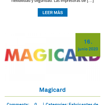
flexibilidad y seguridad. Las impresoras de […]
LEER MÁS
16
.
junio
2020
Magicard
Comments:
0
Categories:
Fabricantes de