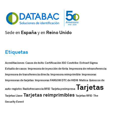
Sede en
España
y en
Reino Unido
Etiquetas
Acreditaciones
Casos de éxito
Certificación ISO
Cowtribe
Entrust Sigma
Estudio de casos
Impresora de inyección de tinta
Impresora de retransferencia
Impresora de transferencia directa
Impresora reimprimible
Impresoras
Impresoras de tarjetas
Impresoras FARGO® DTC de HID®
Matica
Quioscos de
Tarjetas
auto-registro
Radiofrecuencia RFID
Tarjeta preimpresa
Tarjetas reimprimibles
Tarjetas Llave
Tarjetas RFID
The
Security Event