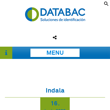
MENU
Indala
16
.